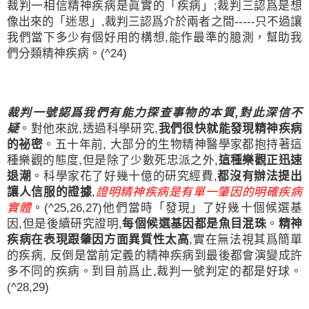
裁判一相信精神疾病是眞實的「疾病」
;
裁判三認爲是想
像出來的「迷思」
,
裁判三認爲介於兩者之間
-----
只不過讓
我們當下多少有個好用的構想
,
能作最準的臆測，幫助我
們分類精神疾病。
(^24)
裁判一號認爲我們有能力探查事物的本質
,
對此深信不
疑
。對他來說
,
透過科學研究
,
我們很快就能發現精神疾病
的祕密
。五十年前
,
大部分的生物精神醫學家都抱持著這
種樂觀的態度
,
但是除了少數死忠派之外
,
這種樂觀正迅速
退潮
。科學家花了好幾十億的研究經費
,
都沒有辦法提出
讓人信服的證據
,
證明精神疾病是有單一肇因的明確疾病
實體
。
(^25,26,27)
他們當時「發現」了好幾十個候選基
因
,
但是後續研究證明
,
每個候選基因都是魚目混珠
。
精神
疾病在表現跟肇因方面異質性太高
,
實在無法視其爲簡單
的疾病
,
反倒是當前定義的精神疾病到最後都會演變成許
多不同的疾病。到目前爲止
,
裁判一號判定的都是好球。
(^28,29)