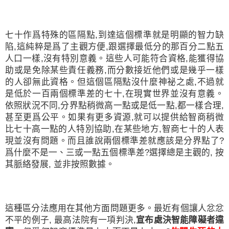
七十作爲特殊的區隔點
,
到達這個標準就是明顯的智力缺
陷
,
這純粹是爲了主觀方便
,
跟選擇最低分的那百分二點五
人口一樣
,
沒有特別意義。這些人可能符合資格
,
能獲得協
助或是免除某些責任義務
,
而分數接近他們或是幾乎一樣
的人卻無此資格。但這個區隔點沒什麼神祕之處
,
不過就
是低於一百兩個標準差的七十
,
在現實世界並沒有意義。
依照狀況不同
,
分界點稍微高一點或是低一點
,
都一樣合理
,
甚至更爲公平。如果有更多資源
,
就可以提供給智商稍微
比七十高一點的人特別協助
,
在某些地方
,
智商七十的人表
現並沒有問題。而且誰說兩個標準差就應該是分界點了
?
爲什麼不是一、三或一點五個標準差
?
選擇總是主觀的
,
按
其脈絡發展
,
並非按照數據。
這種區分法應用在其他方面問題更多。最近有個讓人忿忿
不平的例子
,
最高法院有一項判決
,
宣布處決智能障礙者違