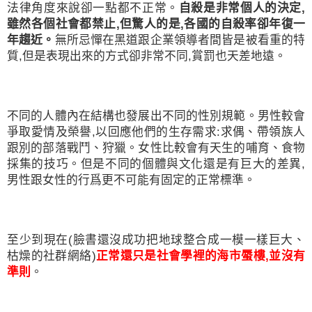
法律角度來說卻一點都不正常。
自殺是非常個人的決定
,
雖然各個社會都禁止
,
但驚人的是
,
各國的自殺率卻年復一
年趨近。
無所忌憚在黑道跟企業領導者間皆是被看重的特
質
,
但是表現出來的方式卻非常不同
,
賞罰也天差地遠。
不同的人體內在結構也發展出不同的性別規範。男性較會
爭取愛情及榮譽
,
以回應他們的生存需求
:
求偶、帶領族人
跟別的部落戰鬥、狩獵。女性比較會有天生的哺育、食物
採集的技巧。但是不同的個體與文化還是有巨大的差異
,
男性跟女性的行爲更不可能有固定的正常標準。
至少到現在
(
臉書還沒成功把地球整合成一模一樣巨大、
枯燥的社群網絡
)
正常還只是社會學裡的海市蜃樓
,
並沒有
準則
。