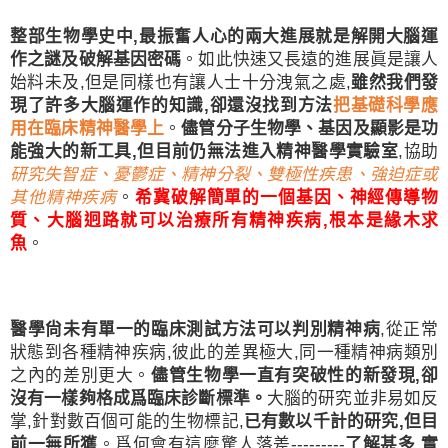
整部生物學史中
,
最振奮人心的兩大進展就是解開大腦運
作之謎及破解基因密碼
。如此快速又長遠的進展眞是讓人
始料未及
,
但是同樣也有讓人士十分洩氣之處
,
雖然我們發
現了許多大腦運作的知識
,
卻還沒找到方法
把基礎科學應
用在臨床精神醫學上
。
儘管分子生物學、基因及顯影是功
能強大的新工具
,
但目前仍無法進入精神醫學實驗室
,
協助
研究失智症、憂鬱症、精神分裂、雙極性疾患、強迫症或
其他精神疾病
。
希冀破解簡單的一個基因、神經傳導物
質、大腦迥路就可以治療所有精神疾病
,
根本是緣木求
魚
。
醫學尙未有單一的臨床測試方法可以判別精神病
,
從正常
狀態到各種精神疾病
,
彼此的差異極大
,
同一種精神病類別
之內的差別更大。
儘管生物學一直有突破性的新發現
,
卻
沒有一樣夠格成爲臨床診斷標準。
大腦的研究並非易如反
掌
,
針對數百個可能的生物標記
,
已有數以千計的研究
,
但目
前一無所獲
。爲何會有這麼驚人落差
---------
了解甚多
,
實