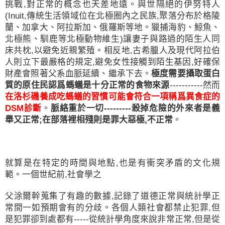
挑戰
,
對正常的概念也天差地遠。與世隔絕的伊努特人
(Inuit,
傳統生活領域位在北極圈內之民族
,
聚落分布於格陵
蘭、加拿大、阿拉斯加、俄羅斯等地。獵捕海豹、鯨魚、
北極熊、馴鹿等北極動物維生
)
讓妻子與路過的陌生人同
床共枕
,
以避免近親繁殖。相反地
,
古希臘人及現代阿拉伯
人則立下最嚴格的規定
,
避免女性接觸到陌生基因
,
好確保
財產會照著父系血脈延續、繼承下去。
極度需要攝取蛋白
質的原住民認爲螞蟻是十分正常的食物來源
-----------
然而
在洛杉磯養成吃螞蟻的習慣可能會符合一項稱爲異食症的
DSM
診斷
。
脈絡重於一切
---------
殺掉危險的外來者是義
舉又正常
;
在部落裡相殘則是罪大惡極
,
不正常
。
就算是在特定的時間與地點
,
也是有衝突矛盾的文化規
範。一個世紀前
,
社會學之
父涂爾幹蒐集了有趣的數據
,
記錄了道德正常與統計學正
常間一如預期會有的分歧。各個人類社會都禁止犯罪
,
但
是犯罪卻到處都有
-----
從統計學角度來說非常正常
,
但是從