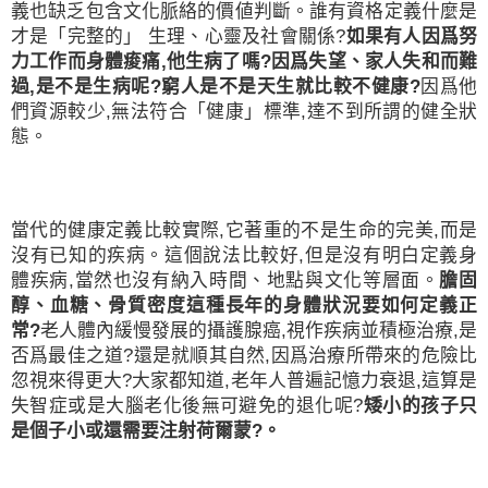
義也缺乏包含文化脈絡的價値判斷。誰有資格定義什麼是
才是「完整的」
生理、心靈及社會關係
?
如果有人因爲努
力工作而身體痠痛
,
他生病了嗎
?
因爲失望、家人失和而難
過
,
是不是生病呢
?
窮人是不是天生就比較不健康
?
因爲他
們資源較少
,
無法符合「健康」標準
,
達不到所謂的健全狀
態。
當代的健康定義比較實際
,
它著重的不是生命的完美
,
而是
沒有已知的疾病。這個說法比較好
,
但是沒有明白定義身
體疾病
,
當然也沒有納入時間、地點與文化等層面。
膽固
醇、血糖、骨質密度這種長年的身體狀況要如何定義正
常
?
老人體內緩慢發展的攝護腺癌
,
視作疾病並積極治療
,
是
否爲最佳之道
?
還是就順其自然
,
因爲治療所帶來的危險比
忽視來得更大
?
大家都知道
,
老年人普遍記憶力衰退
,
這算是
失智症或是大腦老化後無可避免的退化呢
?
矮小的孩子只
是個子小或還需要注射荷爾蒙
?
。