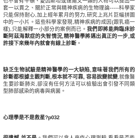
也不會有牛頓、愛因斯坦或達爾文一類的人物可以提出一
套一以貫之、關於正常與精神疾病的生物理論
-----
科學家
只能保持耐心
,
加上經年累月的努力
,
研究上兆片巨幅拼圖
中的一小片。這些科學家發現
,
精神疾病的成因
(
跟乳癌一
樣
),
只能解釋一小部分的案例而已。
我們即將能夠臨床診
斷阿茲海默症的失智情況
,
精神醫學將邁出眞正的一步
,
或
許接下來幾年內就會有線上診斷
。
缺乏生物試驗是精神醫學的一大缺陷
,
意味著我們所有的
診斷都根據主觀判斷
,
根本就不可靠
,
容易說變就變
,
就像醫
生要診斷肺炎
,
卻沒有任何方法可以檢驗出會引發不同類
型肺部感染的病毒與病菌。
心理學是不是救星
?p032
很遺憾
,
並不是
。我們可以拿人來作心理測驗
,
看看是否能