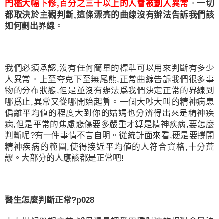
門檻大幅下修
,
百分之三十以上的人會被劃入異常
。
一切
都取決於主觀判斷
,
這條漂亮的曲線沒有辦法告訴我們該
如何劃出界線
。
我們必須承認
,
沒有任何簡單的標準可以用來判斷有多少
人異常。上至夸克下至無尾熊
,
正常曲線告訴我們很多事
物的分布狀態
,
但是並沒有辦法爲我們決定正常的界線到
哪爲止
,
異常又從哪開始起算。一個大吵大叫的精神病患
偏離平均値的程度大到你的姑媽也分辨得出來是精神疾
病
,
但是平常的焦慮悲傷要多嚴重才算是精神疾病
,
要怎麼
判斷呢
?
有一件事情不言自明。從統計面來看
,
硬是要撐開
精神疾病的範圍
,
使得接近平均値的人符合資格
,
十分荒
謬。大部分的人應該都是正常吧
!
醫生怎麼判斷正常
?p028