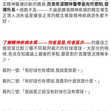
定精神醫療診斷的價値
,
而是希望精神醫學能有所節制
,
發
揮所長。
過猶不及
--------
不論是擴張精神疾病的概念導至
正常人消失或是擴張正常的概念導致精神疾病消失都不
好。
了解精神疾病本質
-------
何者爲是
,
何者爲非
-----
的最佳之
道就是比較三種不同裁判裁示的好球壞球。大部分的時
候
,
各派在知識論上最後的爭點
,
都是對於眞實情況理解多
少。
裁判一號
:
「有好球也有壞球
,
我說是就是。」
裁判二號
:
「有好球也有壞球
,
我看到什麼就是什麼。」
裁判三號
:
「我說是之前沒有好球也沒有壞球。」