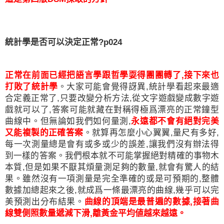
統計學是否可以決定正常
?p024
正常在前面已經把語言學跟哲學耍得團團轉了
,
接下來也
打敗了統計學
。大家可能會覺得訝異
,
統計學看起來最適
合定義正常了
,
只要改變分析方法
,
從文字遊戲變成數字遊
戲就可以了
,
答案可能就藏在對稱得極爲漂亮的正常鐘型
曲線中。但無論如我們如何量測
,
永遠都不會有絕對完美
又能複製的正確答案
。就算再怎麼小心翼翼
,
量尺有多好
,
每一次測量總是會有或多或少的誤差
,
讓我們沒有辦法得
到一樣的答案。我們根本就不可能掌握絕對精確的事物木
本質
,
但是如果不厭其煩量測足夠的數量
,
就會有驚人的結
果。雖然沒有一項測量是完全準確的或是可預期的
,
整體
數據加總起來之後
,
就成爲一條最漂亮的曲線
,
幾乎可以完
美預測出分布結果。
曲線的頂端是最普遍的數據
,
接著曲
線雙側照數量遞減下滑
,
離黃金平均値越來越遠。