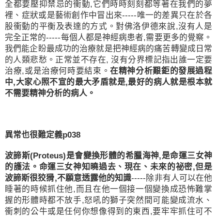
全都要壓抑禁忌的衝動
,
它們時時刻刻都等著在我們的夢
裡、症狀或是藝術創作中冒出來
-----
唯一的差異只在於各
股衝動的平衡及表達的方式。對佛洛伊德來說
,
沒有人是
完全正常的
-----
每個人都是神經病患者
,
需要更多的覺察。
我們能企盼最成功的治療就是把神經病的痛苦轉變成日常
的人類悲愁。正常並不存在
,
沒有分界標記指出誰一定要
治療
,
或是治療何時要結束。
在精神分析艱鉅的發展過程
中
,
大家心照不宣的最大矛盾就是
,
最好的病人就是根本就
不需要精神分析的病人
。
異常也很難定義
p038
波諦斯
(Proteus)
是會變換形體的希臘海神
,
是命運三女神
的護法。命運三女神知曉過去、現在、未來的祕密
,
但是
波諦斯很狡猾
,
不願意透露他的知識
-----
除非有人可以在他
睡著的時候抓住他
,
而且在他一個接一個變換成恐怖難掌
握的形體時都不放手
,
怒吼的獅子突然間可能變成流水、
衝刺的公牛或是任何你想像得到的東西
,
要牢牢抓住可不