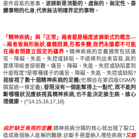
是件容易的差事。
波諦斯是流動的、虛無的、無定性、善
變事物的化身
,
代表無法明確界定的事物
。
「精神疾病」與「正常」兩者都是極度波諦斯式的概念
---
--
兩者皆無形無狀
,
複雜迥異
,
形態多變
,
我們永遠都不可能
在兩者間建立固定的疆界。
精神疾病的定義通常包括痛
苦、障礙、失能、失控或缺陷。不過條列出來容易
,
眞的
要逐項檢查卻很難。痛苦、障礙、失能、失控或缺陷要到
什麼程度
?
是哪種樣子的痛苦、障礙、失能、失控或缺陷
?
我檢視了數十個精神疾病的定義
(
也親自在第四版
DSM
內
撰寫過一條定義
),
發現沒有一個能幫得上一點忙
,
既不能判
斷哪種狀況應該視爲精神疾病
,
也不能決定誰生病、誰心
理健康
。
(^14,15,16,17,18)
由於缺乏有用的定義
,
精神疾病分類的核心就出現了裂口
,
造成兩個無人能解的難題
:
診斷手冊要納入哪些疾病
?
又該