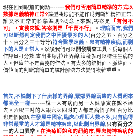
現在回到眼前的問題
--------
我們可否用簡單精準的方式以
數據定義精神正常
?
鐘型曲線能不能作爲判斷誰精神正常
,
誰又不正常的科學準則
?
概念上來說
,
答案是
「有何不
可」，實務來說
,
答案則是「千萬不行」
。
理論而言
,
我們
可以斷然判定我們之中困擾最多的人
(
百分之五、百分之
十、百分之三十等等
)
符合醫學定義
、
患有精神疾病
,
而剩
下的人是正常人
。然後我們可以
開發調查工具
、爲每個人
作評量打分數
,
畫出曲線
,
拉出界線
,
這樣就可以標注生病的
人。但這並不是實務的作法。有太多的統計面、脈絡面、
價値面的判斷讓簡單的統計解決方法變得複雜重重。
首先
,
不論劃下了什麼樣的界線
,
緊鄰界線兩邊的人看起來
都完全一樣
--------
說一人有病而另一人健康實在說不過
去。六呎三吋的人跟六呎四时的人都是高個子啊
!
百分比
也是個問題
,
在發展中國家
,
臨床心理師人數不多
,
只有病得
非常嚴重的人才算是精神疾患
,
以此劃出界線
,
只有百分之
一的人口異常
。
在治療師飽和的紐約市
,
罹患精神疾病的