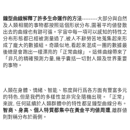
鐘型曲線解釋了許多生命運作的方法
---------
大部分與自然
及人類相關的事物都按照這個形狀分布
,
圍著平均値發散
出去的曲線也有跡可循。宇宙中每一項可以感知的特性之
分布形態都已經被測量過了
,
被人不辭勞苦地蒐集起來形
成了龐大的數據組。奇蹟似地
,
看起來混成一團的數據最
後總是會跑出一樣漂亮的「正常曲線」。這條曲線帶來了
「非凡的精確預測力量
,
幾乎囊括一切對人類及世界重要
的事物。
人類在身體、情緒、智能、態度與行爲各方面有豐富多元
的特色
,
但是我們的多樣性並非完全隨機出現。「正常」
來說
,
任何延續於人類群體中的特性都呈鐘型曲線分布。
智商、身高、個人特質都集中在黃金平均値周遭
,
離群値
則對稱分布於兩側。