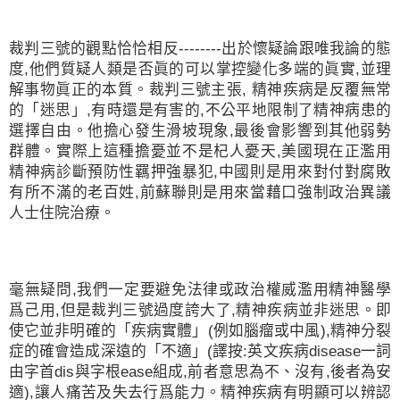
裁判三號的觀點恰恰相反
--------
出於懷疑論跟唯我論的態
度
,
他們質疑人類是否眞的可以掌控變化多端的眞實
,
並理
解事物眞正的本質。裁判三號主張
,
精神疾病是反覆無常
的「迷思」
,
有時還是有害的
,
不公平地限制了精神病患的
選擇自由。他擔心發生滑坡現象
,
最後會影響到其他弱勢
群體。實際上這種擔憂並不是杞人憂天
,
美國現在正濫用
精神病診斷預防性羈押強暴犯
,
中國則是用來對付對腐敗
有所不滿的老百姓
,
前蘇聯則是用來當藉口強制政治異議
人士住院治療。
毫無疑問
,
我們一定要避免法律或政治權威濫用精神醫學
爲己用
,
但是裁判三號過度誇大了
,
精神疾病並非迷思。即
使它並非明確的「疾病實體」
(
例如腦瘤或中風
),
精神分裂
症的確會造成深遠的「不適」
(
譯按
:
英文疾病
disease
一詞
由字首
dis
與字根
ease
組成
,
前者意思為不、沒有
,
後者為安
適
),
讓人痛苦及失去行爲能力。精神疾病有明顯可以辨認