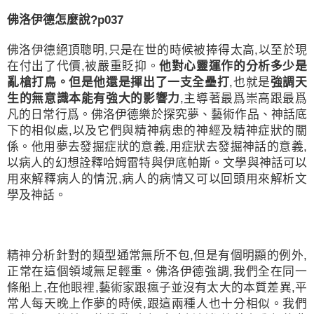
佛洛伊德怎麼說
?p037
佛洛伊德絕頂聰明
,
只是在世的時候被捧得太高
,
以至於現
在付出了代價
,
被嚴重貶抑。
他對心靈運作的分析多少是
亂槍打鳥。
但是他還是揮出了一支全壘打
,
也就是
強調天
生的無意識本能有強大的影響力
,
主導著最爲崇高跟最爲
凡的日常行爲。佛洛伊德樂於探究夢、藝術作品、神話底
下的相似處
,
以及它們與精神病患的神經及精神症狀的關
係。他用夢去發掘症狀的意義
,
用症狀去發掘神話的意義
,
以病人的幻想詮釋哈姆雷特與伊底帕斯。文學與神話可以
用來解釋病人的情況
,
病人的病情又可以回頭用來解析文
學及神話。
精神分析針對的類型通常無所不包
,
但是有個明顯的例外
,
正常在這個領域無足輕重。佛洛伊德強調
,
我們全在同一
條船上
,
在他眼裡
,
藝術家跟瘋子並沒有太大的本質差異
,
平
常人每天晚上作夢的時候
,
跟這兩種人也十分相似。我們