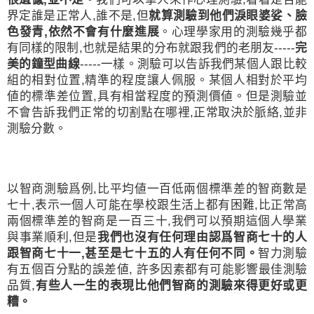
界定誰是正常人
,
誰不是
,
但
就算測驗到他們淚眼婆娑、臉
色發青
,
依然不會有什麼進展
。心理學家用的測驗幾乎都
有同樣的限制
,
也就是結果的分布就跟我們的老朋友
-----
完
美的鐘型曲線
-----
一樣。測驗可以告訴我們某個人跟比較
組的相對位置
,
精準的程度讓人佩服。某個人相對於平均
値的標準差位置
,
具有相當程度的預測價値。但是測驗並
不會告訴我們正常的切割點在哪裡
,
正常取決於脈絡
,
並非
測驗分數。
以智商測驗爲例
,
比平均値一百低兩個標準差的智商數是
七十
,
表示一個人可能在學校跟生活上都有困難
,
比正常高
兩個標準差的智商是一百三十
,
我們可以預期這個人學業
與事業順利
,
但是
我們也沒有任何理由認爲智商七十的人
跟智商七十一
,
甚至是七十五的人有任何不同。
智力測驗
有五個百分點的誤差値
,
許多因素都有可能影響最佳測驗
品質
,
有些人一生的表現比他們智商的測驗來得更好或更
糟。