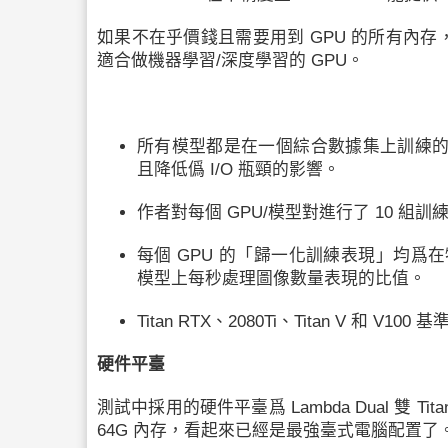
如果不在乎價錢且需要用到 GPU 的所有內存，或
適合做
機器學習
/
深度學習
的 GPU。
所有模型都是在一個綜合數據集上訓練的，
且降低僞 I/O 瓶頸的影響。
作者對每個 GPU/模型對進行了 10 組
每個 GPU 的「歸一化訓練表現」均爲在
模型上每秒處理圖像數量表現的比值。
Titan RTX、2080Ti、Titan V 和 V100
基
硬件平臺
測試中採用的硬件平臺爲 Lambda Dual 雙 Tit
64G 內存，看起來已經是最強臺式電腦配置了。在