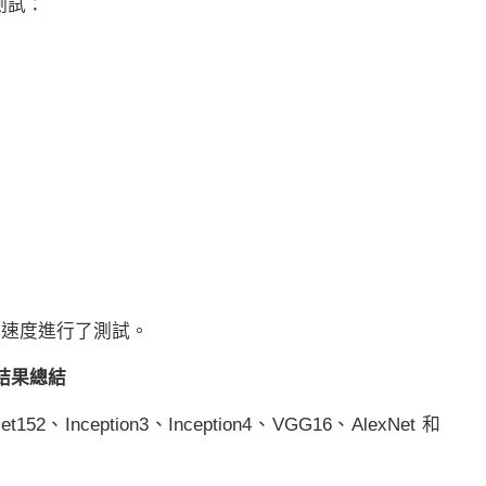
測試：
練速度進行了測試。
結果總結
t152、Inception3、Inception4、
VGG
16、AlexNet 和
。